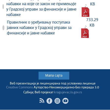
набавки на које се закон не примењује
KB
у Градској управи за финансије и јавне
набавке
733.29
Правилник о уређивању поступака
KB
јавних набавки у Градској управи за
финансије и јавне набавке
Мапа сајта
Веб презентација jе лиценциранa под условима лиценце
Creative Commons
Ауторство-Некомерцијално-Без прерада 3.0
Србија; Веб пројекат
kragujevac.ls.gov.rs