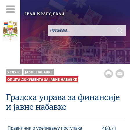
Г
К
РАД
РАГУЈЕВАЦ
УСЛУГЕ
ЈАВНЕ НАБАВКЕ
ОПШТА ДОКУМЕНТА ЗА ЈАВНЕ НАБАВКЕ
Градска управа за финансије
и јавне набавке
Правилник о уређивању поступака
460.71