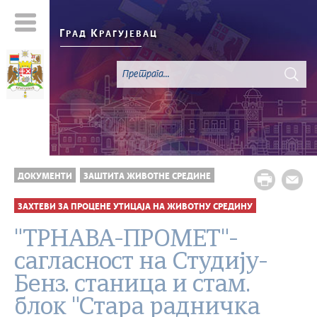
Г
К
РАД
РАГУЈЕВАЦ
ДОКУМЕНТИ
ЗАШТИТА ЖИВОТНЕ СРЕДИНЕ
ЗАХТЕВИ ЗА ПРОЦЕНЕ УТИЦАЈА НА ЖИВОТНУ СРЕДИНУ
"ТРНАВА-ПРОМЕТ"-
сагласност на Студију-
Бенз. станица и стам.
блок "Стара радничка