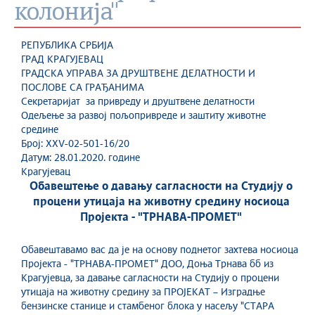
колонија"
РЕПУБЛИКА СРБИЈА
ГРАД КРАГУЈЕВАЦ
ГРАДСКА УПРАВА ЗА ДРУШТВЕНЕ ДЕЛАТНОСТИ И
ПОСЛОВЕ СА ГРАЂАНИМА
Секретаријат за привреду и друштвене делатности
Одељење за развој пољопривреде и заштиту животне
средине
Број: XXV-02-501-16/20
Датум: 28.01.2020. године
Крагујевац
Обавештење о давању сагласности на Студију о
процени утицаја на животну средину носиоца
Пројекта - "ТРНАВА-ПРОМЕТ"
Обавештавамо вас да је на основу поднетог захтева носиоца
Пројекта - "ТРНАВА-ПРОМЕТ" ДОО, Доња Трнава бб из
Крагујевца, за давање сагласности на Студију о процени
утицаја на животну средину за ПРОЈЕКАТ – Изградње
бензинске станице и стамбеног блока у насељу "СТАРА