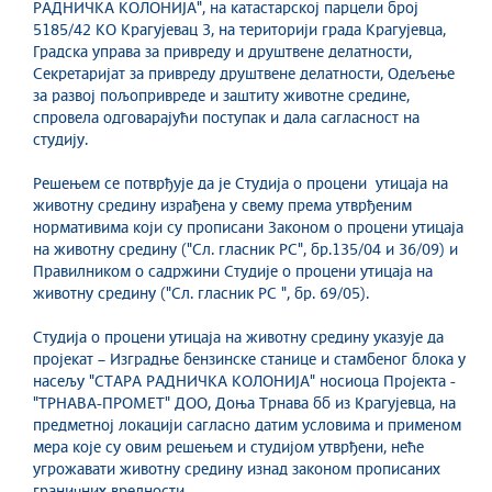
РАДНИЧКА КОЛОНИЈА", на катастарској парцели број
5185/42 КО Крагујевац 3, на територији града Крагујевца,
Градска управа за привреду и друштвене делатности,
Секретаријат за привреду друштвене делатности, Одељење
за развој пољопривреде и заштиту животне средине,
спровела одговарајући поступак и дала сагласност на
студију.
Решењем се потврђује да је Студија о процени утицаја на
животну средину израђена у свему према утврђеним
нормативима који су прописани Законом о процени утицаја
на животну средину ("Сл. гласник РС", бр.135/04 и 36/09) и
Правилником о садржини Студије о процени утицаја на
животну средину ("Сл. гласник РС ", бр. 69/05).
Студија о процени утицаја на животну средину указује да
пројекат – Изградње бензинске станице и стамбеног блока у
насељу "СТАРА РАДНИЧКА КОЛОНИЈА" носиоца Пројекта -
"ТРНАВА-ПРОМЕТ" ДОО, Доња Трнава бб из Крагујевца, на
предметној локацији сагласно датим условима и применом
мера које су овим решењем и студијом утврђени, неће
угрожавати животну средину изнад законом прописаних