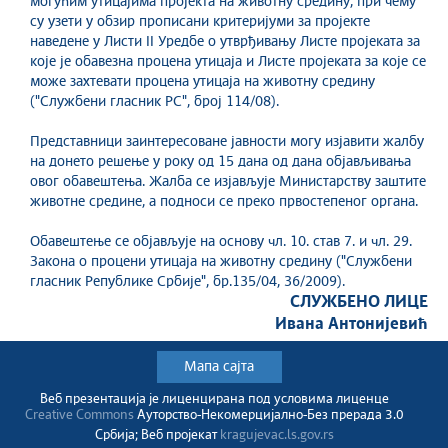
могућим утицајима пројекта на животну средину, при чему
су узети у обзир прописани критеријуми за пројекте
наведене у Листи II Уредбе о утврђивању Листе пројеката за
које је обавезна процена утицаја и Листе пројеката за које се
може захтевати процена утицаја на животну средину
("Службени гласник РС", број 114/08).
Представници заинтересоване јавности могу изјавити жалбу
на донето решење у року од 15 дана од дана објављивања
овог обавештења. Жалба се изјављује Министарству заштите
животне средине, а подноси се преко првостепеног органа.
Обавештење се објављује на основу чл. 10. став 7. и чл. 29.
Закона о процени утицаја на животну средину ("Службени
гласник Републике Србије", бр.135/04, 36/2009).
СЛУЖБЕНО ЛИЦЕ
Ивана Антонијевић
Мапа сајта
Веб презентација jе лиценциранa под условима лиценце
Creative Commons
Ауторство-Некомерцијално-Без прерада 3.0
Србија; Веб пројекат
kragujevac.ls.gov.rs