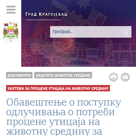
Г
К
РАД
РАГУЈЕВАЦ
ДОКУМЕНТИ
ЗАШТИТА ЖИВОТНЕ СРЕДИНЕ
ЗАХТЕВИ ЗА ПРОЦЕНЕ УТИЦАЈА НА ЖИВОТНУ СРЕДИНУ
Обавештење о поступку
одлучивања о потреби
процене утицаја на
животну средину за