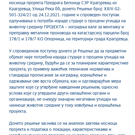
носиоца пројекта Предрага Белоицу СЗР Крагујевац из
Крагујевца, Улица Река бб, донето Решење број: XXIV-02-
501-324/21 од 24.12.2021. године и спроведен поступак
одлучивања о потреби израде студије о процени утицаја на
животну средину ПРОЈЕКТА – изградња хале за монтажу и
преправку металних производа на катастарској парцели број
178/1 и 178/7 КО Опорница, на територији града Крагујевца.
У спроведеном поступку донето је Решење да за предметни
објекат није потребна израда студије о процени утицаја на
животну средину, будући да се за планиране карактеристике
пројекта, уз примену важећих техничких норматива и
стандарда прописаних за изградњу, коришћење и
одржавање ове врста објеката, као и одговарајућих мера
заштите које су утврђене наведеним решењем, односно
услова које су утврдили други овлашћени органи и
организације, не очекују значајни негативни утицаји на
чиниоце животне средине у току извођења и коришћења
пројекта.
Донето решење заснива се на анализи захтева носиоца
пројекта и података о локацији, карактеристикама и