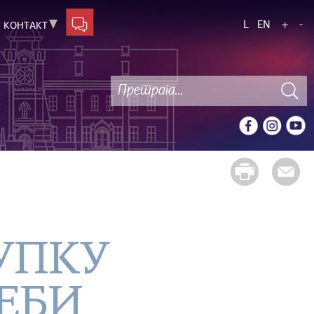
L
EN
+
-
КОНТАКТ
УПКУ
ЕБИ