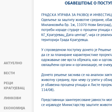
ОБАВЕШТЕЊЕ О ПОСТУ
ГРАДСКА УПРАВА ЗА РАЗВОЈ И ИНВЕСТИЦИЈЕ,
Одељење за заштиту животне средине, обавеш
Миланковића бр. 1ж, 11070 Нови Београд),
потреби израде студије о процени утицаја
КГ_Крагујевац_Дата центар", чија се реали
територији Града Крагујевца.
У спроведеном поступку донето је Решење д
да се за планиране карактеристике пројек
одржавање ове врста објеката, као и одгов
АКТУЕЛНО
овлашћени органи и организације, не очеку
ВЕСТИ
Донето решење заснива се на анализи захте
животну средину, при чему су узети у обзи
РЕЦИ
је обавезна процена утицаја и Листе проје
КРАГУЈЕВАЦ
114/08).
ЛИНКОВИ
Представници заинтересоване јавности мог
се изјављује Министарству заштите животн
ЕКОНОМИЈА