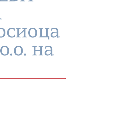
А
осиоца
о.о. на