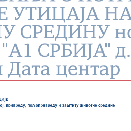
Е УТИЦАЈА Н
У СРЕДИНУ н
"A1 СРБИЈА" д.
 Дата центар
ЦИЈЕ
вој, привреду, пољопривреду и заштиту животне средине