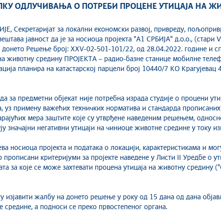
ПКУ ОДЛУЧИВАЊА О ПОТРЕБИ ПРОЦЕНЕ УТИЦАЈА НА Ж
 Секретаријат за локални економски развој, привреду, пољопривр
тава јавност да је за носиоца пројекта "A1 СРБИЈА" д.о.о., (стари V
 донето Решење број: XXV-02-501-101/22, од 28.04.2022. године и 
 на животну средину ПРОЈЕКТА – радио-базне станице мобилне теле
зација планира на катастарској парцели број 10440/7 КО Крагујевац 
а за предметни објекат није потребна израда студије о процени ути
та, уз примену важећих техничких норматива и стандарда прописани
арајућих мера заштите које су утврђене наведеним решењем, односн
ју значајни негативни утицаји на чиниоце животне средине у току и
ва носиоца пројекта и података о локацији, карактеристикама и мог
р прописани критеријуми за пројекте наведене у Листи II Уредбе о ут
ката за које се може захтевати процена утицаја на животну средину (
у изјавити жалбу на донето решење у року од 15 дана од дана обј
е средине, а подноси се преко првостепеног органа.