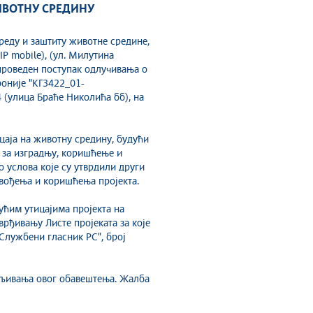
ИВОТНУ СРЕДИНУ
еду и заштиту животне средине,
IP mobile), (ул. Милутина
спроведен поступак одлучивања о
фоније "КГ3422_01-
4 (улица Браће Николића бб), на
цаја на животну средину, будући
х за изградњу, коришћење и
о услова које су утврдили други
звођења и коришћења пројекта.
ућим утицајима пројекта на
врђивању Листе пројеката за које
"Службени гласник РС", број
ављивања овог обавештења. Жалба